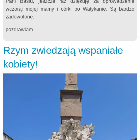
Pani Basiu, jeszcze raz dziękuję za oprowadzenie
wczoraj mojej mamy i córki po Watykanie. Są bardzo
zadowolone.
pozdrawiam
Rzym zwiedzają wspaniałe
kobiety!