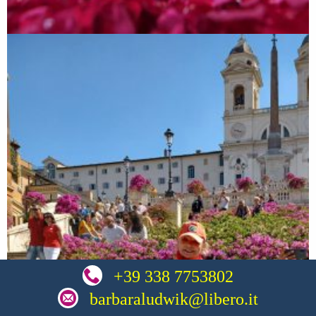
+39 338 7753802
barbaraludwik@libero.it