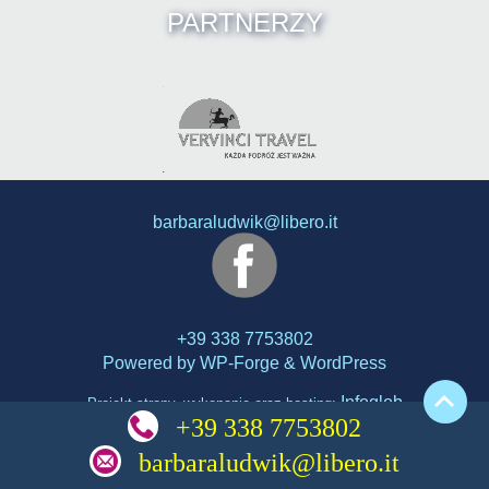
PARTNERZY
barbaraludwik@libero.it
+39 338 7753802
Powered by
WP-Forge
&
WordPress
Infoglob
Projekt strony, wykonanie oraz hosting:
+39 338 7753802
barbaraludwik@libero.it