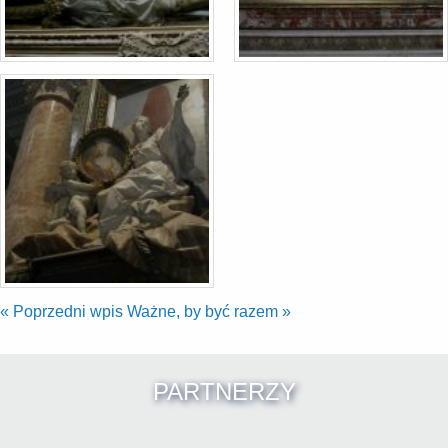
«
Poprzedni wpis
Ważne, by być razem
»
PARTNERZY