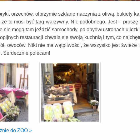
yki, orzechów, olbrzymie szklane naczynia z oliwą, bukiety k
 że to musi być targ warzywny. Nic podobnego. Jest – proszę
e nie mogą tam jeździć samochody, po obydwu stronach uliczki s
opijnych restauracji chwalą się swoją kuchnią i tym, co najch
ół, owoców. Nikt nie ma wątpliwości, że wszystko jest świeże 
ę. Serdecznie polecam!
ecznie do ZOO
»