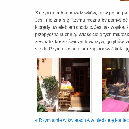
Skrzynka pełna prawdziwków, misy pełne papr
Jeśli nie zna się Rzymu można by pomyśleć,
którędy uwielebiam chodzić. Jest tak wąska, ż
przepyszną kuchnią. Właściciele tych mikrosk
zewnątrz kosze świeżych warzyw, grzybów, zi
się do Rzymu – warto tam zaplanować kolacj
«
Rzym tonie w kwiatach
A w niedzielę koni