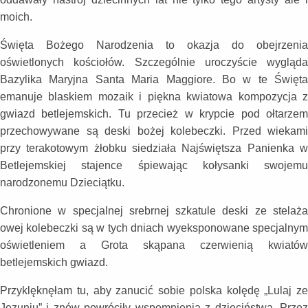
moich.
Święta Bożego Narodzenia to okazja do obejrzenia
oświetlonych kościołów. Szczególnie uroczyście wygląda
Bazylika Maryjna Santa Maria Maggiore. Bo w te Święta
emanuje blaskiem mozaik i piękna kwiatowa kompozycja z
gwiazd betlejemskich. Tu przecież w krypcie pod ołtarzem
przechowywane są deski bożej kolebeczki. Przed wiekami
przy terakotowym żłobku siedziała Najświętsza Panienka w
Betlejemskiej stajence śpiewając kołysanki swojemu
narodzonemu Dzieciątku.
Chronione w specjalnej srebrnej szkatule deski ze stelaża
owej kolebeczki są w tych dniach wyeksponowane specjalnym
oświetleniem a Grota skąpana czerwienią kwiatów
betlejemskich gwiazd.
Przyklęknęłam tu, aby zanucić sobie polska kolędę „Lulaj ze
Jezuniu” i znów powróciły wspomnienia z dzieciństwa. Przez