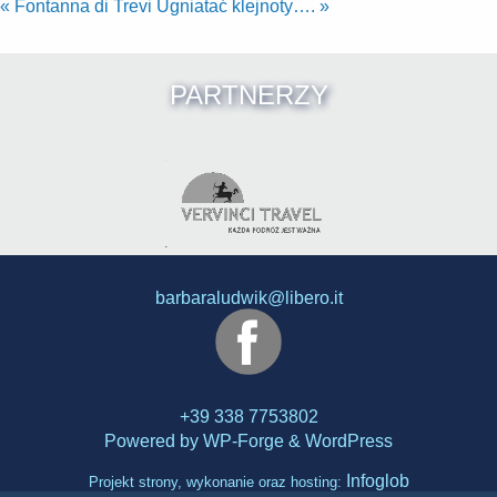
«
Fontanna di Trevi
Ugniatać klejnoty….
»
PARTNERZY
barbaraludwik@libero.it
+39 338 7753802
Powered by
WP-Forge
&
WordPress
Infoglob
Projekt strony, wykonanie oraz hosting: