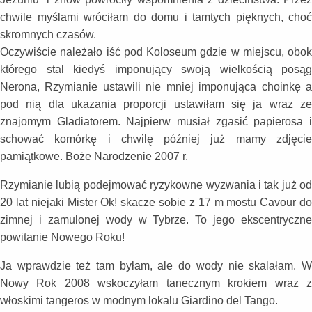
chwile myślami wróciłam do domu i tamtych pięknych, choć
skromnych czasów.
Oczywiście należało iść pod Koloseum gdzie w miejscu, obok
którego stal kiedyś imponujący swoją wielkością posąg
Nerona, Rzymianie ustawili nie mniej imponująca choinkę a
pod nią dla ukazania proporcji ustawiłam się ja wraz ze
znajomym Gladiatorem. Najpierw musiał zgasić papierosa i
schować komórkę i chwilę później już mamy zdjęcie
pamiątkowe. Boże Narodzenie 2007 r.
Rzymianie lubią podejmować ryzykowne wyzwania i tak już od
20 lat niejaki Mister Ok! skacze sobie z 17 m mostu Cavour do
zimnej i zamulonej wody w Tybrze. To jego ekscentryczne
powitanie Nowego Roku!
Ja wprawdzie też tam byłam, ale do wody nie skalałam. W
Nowy Rok 2008 wskoczyłam tanecznym krokiem wraz z
włoskimi tangeros w modnym lokalu Giardino del Tango.