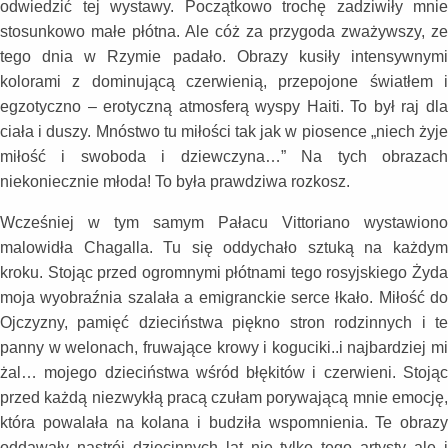
odwiedzić tej wystawy. Początkowo trochę zadziwiły mnie
stosunkowo małe płótna. Ale cóż za przygoda zważywszy, ze
tego dnia w Rzymie padało. Obrazy kusiły intensywnymi
kolorami z dominującą czerwienią, przepojone światłem i
egzotyczno – erotyczną atmosferą wyspy Haiti. To był raj dla
ciała i duszy. Mnóstwo tu miłości tak jak w piosence „niech żyje
miłość i swoboda i dziewczyna…” Na tych obrazach
niekoniecznie młoda! To była prawdziwa rozkosz.
Wcześniej w tym samym Pałacu Vittoriano wystawiono
malowidła Chagalla. Tu się oddychało sztuką na każdym
kroku. Stojąc przed ogromnymi płótnami tego rosyjskiego Żyda
moja wyobraźnia szalała a emigranckie serce łkało. Miłość do
Ojczyzny, pamięć dzieciństwa piękno stron rodzinnych i te
panny w welonach, fruwające krowy i koguciki..i najbardziej mi
żal… mojego dzieciństwa wśród błękitów i czerwieni. Stojąc
przed każdą niezwykłą pracą czułam porywającą mnie emocję,
która powalała na kolana i budziła wspomnienia. Te obrazy
oddawały nastrój dziecinnych lat nie tylko tego artysty ale i