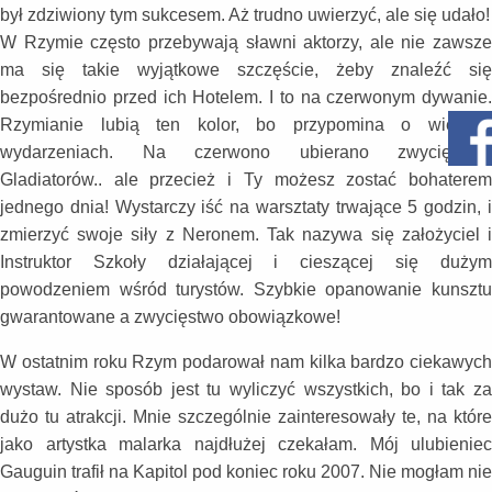
był zdziwiony tym sukcesem. Aż trudno uwierzyć, ale się udało!
W Rzymie często przebywają sławni aktorzy, ale nie zawsze
ma się takie wyjątkowe szczęście, żeby znaleźć się
bezpośrednio przed ich Hotelem. I to na czerwonym dywanie.
Rzymianie lubią ten kolor, bo przypomina o wielkich
wydarzeniach. Na czerwono ubierano zwycięskich
Gladiatorów.. ale przecież i Ty możesz zostać bohaterem
jednego dnia! Wystarczy iść na warsztaty trwające 5 godzin, i
zmierzyć swoje siły z Neronem. Tak nazywa się założyciel i
Instruktor Szkoły działającej i cieszącej się dużym
powodzeniem wśród turystów. Szybkie opanowanie kunsztu
gwarantowane a zwycięstwo obowiązkowe!
W ostatnim roku Rzym podarował nam kilka bardzo ciekawych
wystaw. Nie sposób jest tu wyliczyć wszystkich, bo i tak za
dużo tu atrakcji. Mnie szczególnie zainteresowały te, na które
jako artystka malarka najdłużej czekałam. Mój ulubieniec
Gauguin trafił na Kapitol pod koniec roku 2007. Nie mogłam nie