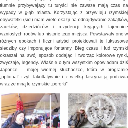
tłumnie przybywający tu turyści nie zawsze mają czas na
wypady w głąb miasta. Korzystając z przywileju rzymskiej
obywatelki (sic!) mam wiele okazji na odnajdywanie zakątków,
zaułków, dziedzińców i rezydencji kryjących tajemnice
wzniosłych rodów lub historie tego miejsca. Powstawały one w
różnych epokach i liczni artyści projektowali te luksusowe
siedziby czy imponujące fontanny. Bieg czasu i lud rzymski
okraszał na swój sposób dodając i tworząc kolorowe rynki,
zwyczaje, legendy. Właśnie o tym wszystkim opowiadam dziś
Japonce – mojej wiernej słuchaczce, która w programie
„optional” czyli fakultatywnie i z wielką fascynacją podziwia
wraz ze mną te rzymskie „perełki”.