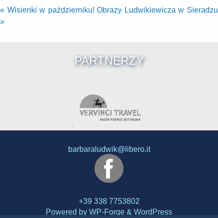
«
Wisienki w październiku!
Obrazy Ludwikiewicza w Sieradz
»
PARTNERZY
barbaraludwik@libero.it
+39 338 7753802
Powered by
WP-Forge
&
WordPress