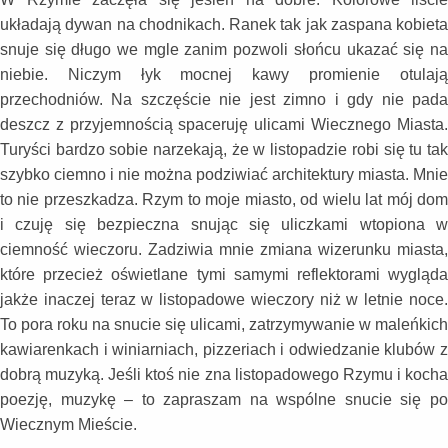
układają dywan na chodnikach. Ranek tak jak zaspana kobieta
snuje się długo we mgle zanim pozwoli słońcu ukazać się na
niebie. Niczym łyk mocnej kawy promienie otulają
przechodniów. Na szczęście nie jest zimno i gdy nie pada
deszcz z przyjemnością spaceruję ulicami Wiecznego Miasta.
Turyści bardzo sobie narzekają, że w listopadzie robi się tu tak
szybko ciemno i nie można podziwiać architektury miasta. Mnie
to nie przeszkadza. Rzym to moje miasto, od wielu lat mój dom
i czuję się bezpieczna snując się uliczkami wtopiona w
ciemność wieczoru. Zadziwia mnie zmiana wizerunku miasta,
które przecież oświetlane tymi samymi reflektorami wygląda
jakże inaczej teraz w listopadowe wieczory niż w letnie noce.
To pora roku na snucie się ulicami, zatrzymywanie w maleńkich
kawiarenkach i winiarniach, pizzeriach i odwiedzanie klubów z
dobrą muzyką. Jeśli ktoś nie zna listopadowego Rzymu i kocha
poezję, muzykę – to zapraszam na wspólne snucie się po
Wiecznym Mieście.