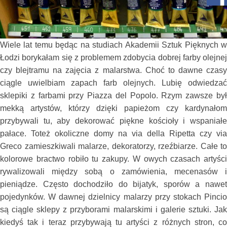
Wiele lat temu będąc na studiach Akademii Sztuk Pięknych w
Łodzi borykałam się z problemem zdobycia dobrej farby olejnej
czy blejtramu na zajęcia z malarstwa. Choć to dawne czasy
ciągle uwielbiam zapach farb olejnych. Lubię odwiedzać
sklepiki z farbami przy Piazza del Popolo. Rzym zawsze był
mekką artystów, którzy dzięki papieżom czy kardynałom
przybywali tu, aby dekorować piękne kościoły i wspaniałe
pałace. Toteż okoliczne domy na via della Ripetta czy via
Greco zamieszkiwali malarze, dekoratorzy, rzeźbiarze. Całe to
kolorowe bractwo robiło tu zakupy. W owych czasach artyści
rywalizowali między sobą o zamówienia, mecenasów i
pieniądze. Często dochodziło do bijatyk, sporów a nawet
pojedynków. W dawnej dzielnicy malarzy przy stokach Pincio
są ciągle sklepy z przyborami malarskimi i galerie sztuki. Jak
kiedyś tak i teraz przybywają tu artyści z różnych stron, co