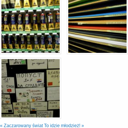
«
Zaczarowany świat
To idzie młodzież!
»