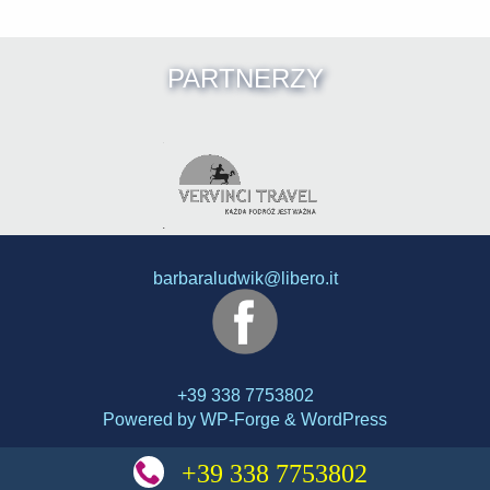
PARTNERZY
barbaraludwik@libero.it
+39 338 7753802
Powered by
WP-Forge
&
WordPress
Infoglob
Projekt strony, wykonanie oraz hosting:
+39 338 7753802