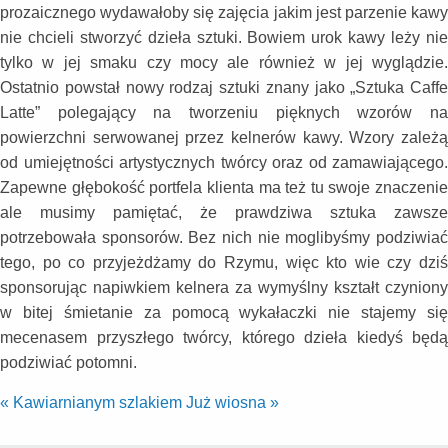
prozaicznego wydawałoby się zajęcia jakim jest parzenie kawy
nie chcieli stworzyć dzieła sztuki. Bowiem urok kawy leży nie
tylko w jej smaku czy mocy ale również w jej wyglądzie.
Ostatnio powstał nowy rodzaj sztuki znany jako „Sztuka Caffe
Latte” polegający na tworzeniu pięknych wzorów na
powierzchni serwowanej przez kelnerów kawy. Wzory zależą
od umiejętności artystycznych twórcy oraz od zamawiającego.
Zapewne głębokość portfela klienta ma też tu swoje znaczenie
ale musimy pamiętać, że prawdziwa sztuka zawsze
potrzebowała sponsorów. Bez nich nie moglibyśmy podziwiać
tego, po co przyjeżdżamy do Rzymu, więc kto wie czy dziś
sponsorując napiwkiem kelnera za wymyślny kształt czyniony
w bitej śmietanie za pomocą wykałaczki nie stajemy się
mecenasem przyszłego twórcy, którego dzieła kiedyś będą
podziwiać potomni.
«
Kawiarnianym szlakiem
Już wiosna
»