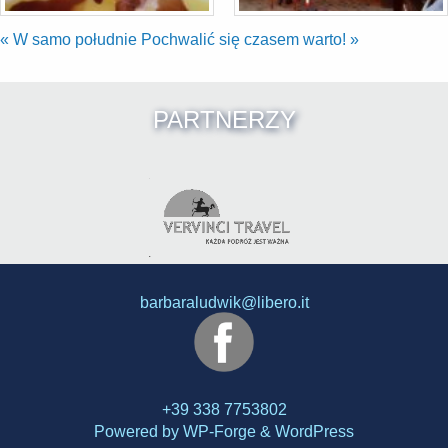
«
W samo południe
Pochwalić się czasem warto!
»
PARTNERZY
barbaraludwik@libero.it
+39 338 7753802
Powered by
WP-Forge
&
WordPress