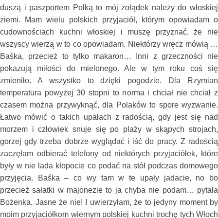
duszą i paszportem Polką to mój żołądek należy do włoskiej
ziemi. Mam wielu polskich przyjaciół, którym opowiadam o
cudownościach kuchni włoskiej i muszę przyznać, że nie
wszyscy wierzą w to co opowiadam. Niektórzy wręcz mówią …
Baśka, przecież to tylko makaron… Inni z grzeczności nie
pokazują miłości do mielonego. Ale w tym roku coś się
zmieniło. A wszystko to dzięki pogodzie. Dla Rzymian
temperatura powyżej 30 stopni to norma i chciał nie chciał z
czasem można przywyknąć, dla Polaków to spore wyzwanie.
Łatwo mówić o takich upałach z radością, gdy jest się nad
morzem i człowiek snuje się po plaży w skąpych strojach,
gorzej gdy trzeba dobrze wyglądać i iść do pracy. Z radością
zaczęłam odbierać telefony od niektórych przyjaciółek, które
były w nie lada kłopocie co podać na stół podczas domowego
przyjęcia. Baśka – co wy tam w te upały jadacie, no bo
przecież sałatki w majonezie to ja chyba nie podam… pytała
Bożenka. Jasne że nie! I uwierzyłam, że to jedyny moment by
moim przyjaciółkom wiernym polskiej kuchni trochę tych Włoch