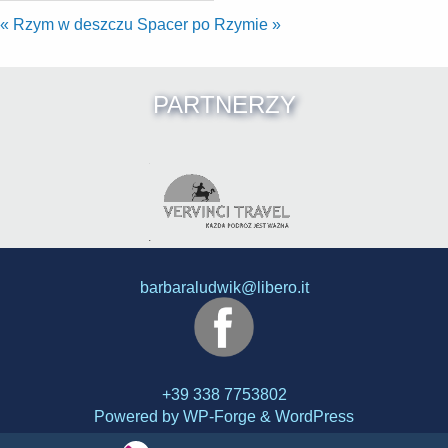
«
Rzym w deszczu
Spacer po Rzymie
»
PARTNERZY
barbaraludwik@libero.it
+39 338 7753802
Powered by
WP-Forge
&
WordPress