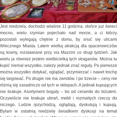
Jest niedziela, dochodzi właśnie 11 godzina, słońce już świeci
mocno, wielu rzymian pojechało nad morze, a ci którzy
pozostali wylegają chętnie z domu, by snuć się ulicami
Wiecznego Miasta. Latem wielką atrakcją dla spacerowiczów
są kramy, rozstawiane przy via Mazzini co drugi tydzień. Jak
wielu ja również jestem wielbicielką tych straganów. Można tu
kupić niemal wszystko, należy jednak znać reguły. Po pierwsze
można wszystko dotykać, oglądać, przymierzać i nawet trochę
się targować. Po drugie nie ma zwrotów. I po trzecie – ceny nie
różnią się zasadniczo od tych w sklepach. A jednak kupujących
nie brakuje. Asortyment bogaty – bo od ceramiki do biżuterii.
Oczywiście nie brakuje ubrań, mebli i rozmaitych rzeczy do
niczego. Ludzie rpzychodzą, oglądają, dyskutują i kupują.
Byłam w ostatnią niedzielę świadkiem dyskusji na temat