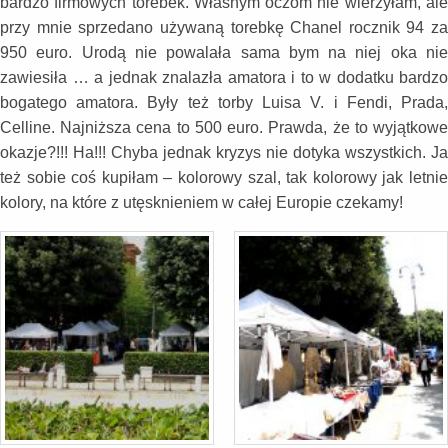
bardzo firmowych torebek. Własnym oczom nie wierzyłam, ale
przy mnie sprzedano używaną torebkę Chanel rocznik 94 za
950 euro. Urodą nie powalała sama bym na niej oka nie
zawiesiła … a jednak znalazła amatora i to w dodatku bardzo
bogatego amatora. Były też torby Luisa V. i Fendi, Prada,
Celline. Najniższa cena to 500 euro. Prawda, że to wyjątkowe
okazje?!!! Ha!!! Chyba jednak kryzys nie dotyka wszystkich. Ja
też sobie coś kupiłam – kolorowy szal, tak kolorowy jak letnie
kolory, na które z utęsknieniem w całej Europie czekamy!