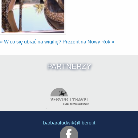
«
W co się ubrać na wigilię?
Prezent na Nowy Rok
»
PARTNERZY
barbaraludwik@libero.it