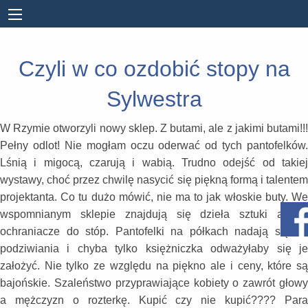
Czyli w co ozdobić stopy na
Sylwestra
W Rzymie otworzyli nowy sklep. Z butami, ale z jakimi butami!!!
Pełny odlot! Nie mogłam oczu oderwać od tych pantofelków.
Lśnią i migocą, czarują i wabią. Trudno odejść od takiej
wystawy, choć przez chwilę nasycić się piękną formą i talentem
projektanta. Co tu dużo mówić, nie ma to jak włoskie buty. We
wspomnianym sklepie znajdują się dzieła sztuki a nie
ochraniacze do stóp. Pantofelki na półkach nadają się do
podziwiania i chyba tylko księżniczka odważyłaby się je
założyć. Nie tylko ze względu na piękno ale i ceny, które są
bajońskie. Szaleństwo przyprawiające kobiety o zawrót głowy
a mężczyzn o rozterkę. Kupić czy nie kupić???? Para