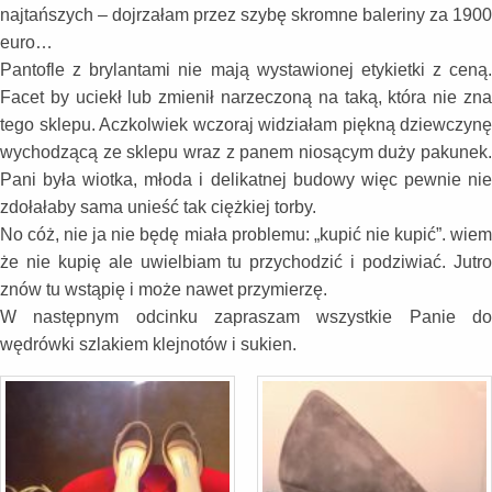
najtańszych – dojrzałam przez szybę skromne baleriny za 1900
euro…
Pantofle z brylantami nie mają wystawionej etykietki z ceną.
Facet by uciekł lub zmienił narzeczoną na taką, która nie zna
tego sklepu. Aczkolwiek wczoraj widziałam piękną dziewczynę
wychodzącą ze sklepu wraz z panem niosącym duży pakunek.
Pani była wiotka, młoda i delikatnej budowy więc pewnie nie
zdołałaby sama unieść tak ciężkiej torby.
No cóż, nie ja nie będę miała problemu: „kupić nie kupić”. wiem
że nie kupię ale uwielbiam tu przychodzić i podziwiać. Jutro
znów tu wstąpię i może nawet przymierzę.
W następnym odcinku zapraszam wszystkie Panie do
wędrówki szlakiem klejnotów i sukien.